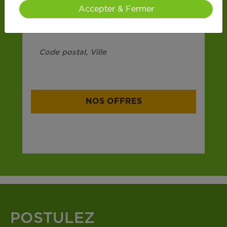
Accepter & Fermer
ex : 44100, Illkirch ...
NOS OFFRES
394 offres dans plus de 14 000 communes
POSTULEZ