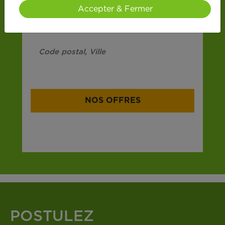
Accepter & Fermer
ex : 44100, Illkirch ...
NOS OFFRES
394 offres dans plus de 14 000 communes
POSTULEZ