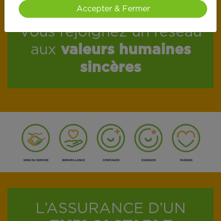
Accepter & Fermer
Vous rejoignez un réseau
aux
valeurs humaines
sincères
L’ASSURANCE D’UN