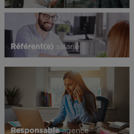
Référent(e)
salarié
Responsable
agence