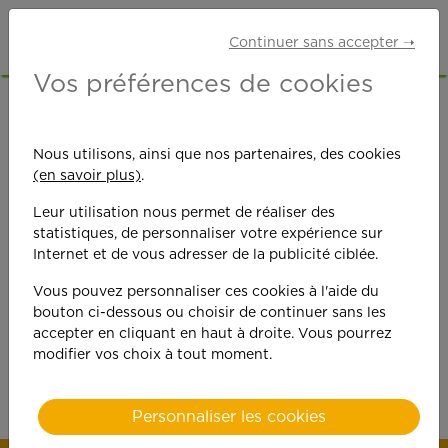
Continuer sans accepter ➝
Vos préférences de cookies
DÉCOUVREZ
Nous utilisons, ainsi que nos partenaires, des cookies
NOS APEFTIMISTES
(en savoir plus)
.
Leur utilisation nous permet de réaliser des
statistiques, de personnaliser votre expérience sur
Internet et de vous adresser de la publicité ciblée.
Vous pouvez personnaliser ces cookies à l'aide du
Découvrez les témoignages, le quotidien, les anecdotes
bouton ci-dessous ou choisir de continuer sans les
de nos APEFTIMISTES.
accepter en cliquant en haut à droite. Vous pourrez
Définition APEFTIMISTES : Tous collaborateurs
modifier vos choix à tout moment.
travaillant chez APEF avec son coeur.
Personnaliser les cookies