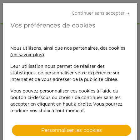
Continuer sans accepter ➝
Vos préférences de cookies
ACCUEIL
OFFRES D'EMPLOI
AUXILIAIRE DE VIE
CREUSE (23)
Nous utilisons, ainsi que nos partenaires, des cookies
(en savoir plus)
.
Leur utilisation nous permet de réaliser des
statistiques, de personnaliser votre expérience sur
Internet et de vous adresser de la publicité ciblée.
Vous pouvez personnaliser ces cookies à l'aide du
On est toujours plus
bouton ci-dessous ou choisir de continuer sans les
accepter en cliquant en haut à droite. Vous pourrez
performant
modifier vos choix à tout moment.
quand on y met du
Personnaliser les cookies
cœ
ur !