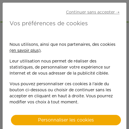
Continuer sans accepter ➝
Vos préférences de cookies
ACCUEIL
OFFRES D'EMPLOI
AUXILIAIRE DE VIE
EURE (27)
Nous utilisons, ainsi que nos partenaires, des cookies
(en savoir plus)
.
Leur utilisation nous permet de réaliser des
statistiques, de personnaliser votre expérience sur
Internet et de vous adresser de la publicité ciblée.
Vous pouvez personnaliser ces cookies à l'aide du
On est toujours plus
bouton ci-dessous ou choisir de continuer sans les
accepter en cliquant en haut à droite. Vous pourrez
performant
modifier vos choix à tout moment.
quand on y met du
Personnaliser les cookies
cœ
ur !