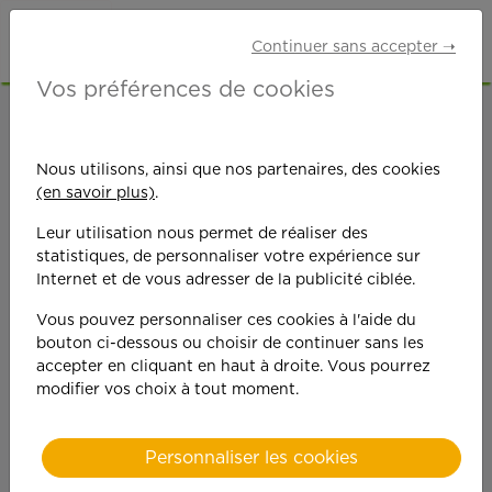
Continuer sans accepter ➝
Vos préférences de cookies
ACCUEIL
OFFRES D'EMPLOI
AUXILIAIRE DE VIE
HAUT-RHIN (68)
Nous utilisons, ainsi que nos partenaires, des cookies
(en savoir plus)
.
Leur utilisation nous permet de réaliser des
statistiques, de personnaliser votre expérience sur
Internet et de vous adresser de la publicité ciblée.
Vous pouvez personnaliser ces cookies à l'aide du
On est toujours plus
bouton ci-dessous ou choisir de continuer sans les
accepter en cliquant en haut à droite. Vous pourrez
performant
modifier vos choix à tout moment.
quand on y met du
Personnaliser les cookies
cœ
ur !