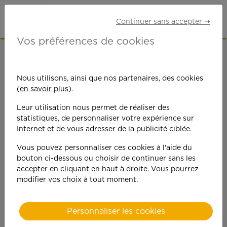
Continuer sans accepter ➝
Vos préférences de cookies
ACCUEIL
OFFRES D'EMPLOI
AUXILIAIRE DE VIE
LOT-ET-GARONNE (47)
Nous utilisons, ainsi que nos partenaires, des cookies
(en savoir plus)
.
Leur utilisation nous permet de réaliser des
statistiques, de personnaliser votre expérience sur
Internet et de vous adresser de la publicité ciblée.
Vous pouvez personnaliser ces cookies à l'aide du
On est toujours plus
bouton ci-dessous ou choisir de continuer sans les
accepter en cliquant en haut à droite. Vous pourrez
performant
modifier vos choix à tout moment.
quand on y met du
Personnaliser les cookies
cœ
ur !