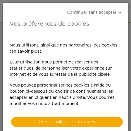
Continuer sans accepter ➝
Vos préférences de cookies
ACCUEIL
OFFRES D'EMPLOI
AUXILIAIRE DE VIE
HAUTE-SAVOIE (74)
ANNECY
Nous utilisons, ainsi que nos partenaires, des cookies
(en savoir plus)
.
Leur utilisation nous permet de réaliser des
statistiques, de personnaliser votre expérience sur
Internet et de vous adresser de la publicité ciblée.
Vous pouvez personnaliser ces cookies à l'aide du
On est toujours plus
bouton ci-dessous ou choisir de continuer sans les
accepter en cliquant en haut à droite. Vous pourrez
performant
modifier vos choix à tout moment.
quand on y met du
Personnaliser les cookies
cœ
ur !