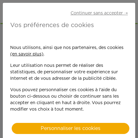
Continuer sans accepter ➝
Vos préférences de cookies
ACCUEIL
OFFRES D'EMPLOI
AUXILIAIRE DE VIE
ISÈRE (38)
GRENOBLE
Nous utilisons, ainsi que nos partenaires, des cookies
(en savoir plus)
.
Leur utilisation nous permet de réaliser des
statistiques, de personnaliser votre expérience sur
Internet et de vous adresser de la publicité ciblée.
Vous pouvez personnaliser ces cookies à l'aide du
On est toujours plus
bouton ci-dessous ou choisir de continuer sans les
accepter en cliquant en haut à droite. Vous pourrez
performant
modifier vos choix à tout moment.
quand on y met du
Personnaliser les cookies
cœ
ur !