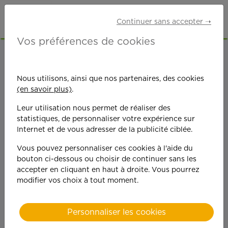
Continuer sans accepter ➝
Vos préférences de cookies
ACCUEIL
OFFRES D'EMPLOI
AUXILIAIRE DE VIE
HAUTE-VIENNE (87)
LIMOGES
Nous utilisons, ainsi que nos partenaires, des cookies
(en savoir plus)
.
Leur utilisation nous permet de réaliser des
statistiques, de personnaliser votre expérience sur
Internet et de vous adresser de la publicité ciblée.
Vous pouvez personnaliser ces cookies à l'aide du
On est toujours plus
bouton ci-dessous ou choisir de continuer sans les
accepter en cliquant en haut à droite. Vous pourrez
performant
modifier vos choix à tout moment.
quand on y met du
Personnaliser les cookies
cœ
ur !