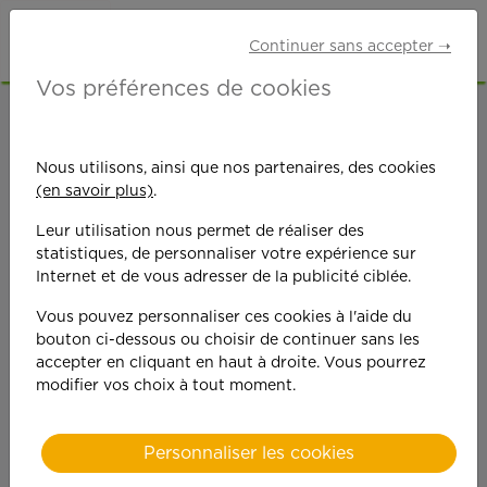
Continuer sans accepter ➝
Vos préférences de cookies
ACCUEIL
OFFRES D'EMPLOI
JARDINAGE
CORRÈZE (19)
Nous utilisons, ainsi que nos partenaires, des cookies
(en savoir plus)
.
Leur utilisation nous permet de réaliser des
statistiques, de personnaliser votre expérience sur
Internet et de vous adresser de la publicité ciblée.
Vous pouvez personnaliser ces cookies à l'aide du
On est toujours plus
bouton ci-dessous ou choisir de continuer sans les
accepter en cliquant en haut à droite. Vous pourrez
performant
modifier vos choix à tout moment.
quand on y met du
Personnaliser les cookies
cœ
ur !