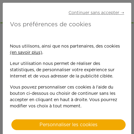
Continuer sans accepter ➝
Vos préférences de cookies
ACCUEIL
OFFRES D'EMPLOI
JARDINAGE
HAUTE-CORSE (2B)
Nous utilisons, ainsi que nos partenaires, des cookies
(en savoir plus)
.
Leur utilisation nous permet de réaliser des
statistiques, de personnaliser votre expérience sur
Internet et de vous adresser de la publicité ciblée.
Vous pouvez personnaliser ces cookies à l'aide du
On est toujours plus
bouton ci-dessous ou choisir de continuer sans les
accepter en cliquant en haut à droite. Vous pourrez
performant
modifier vos choix à tout moment.
quand on y met du
Personnaliser les cookies
cœ
ur !