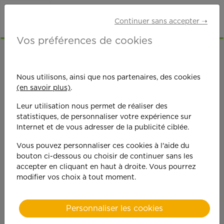
Continuer sans accepter ➝
Vos préférences de cookies
ACCUEIL
OFFRES D'EMPLOI
JARDINAGE
HAUTE-GARONNE (31)
Nous utilisons, ainsi que nos partenaires, des cookies
(en savoir plus)
.
Leur utilisation nous permet de réaliser des
statistiques, de personnaliser votre expérience sur
Internet et de vous adresser de la publicité ciblée.
Vous pouvez personnaliser ces cookies à l'aide du
On est toujours plus
bouton ci-dessous ou choisir de continuer sans les
accepter en cliquant en haut à droite. Vous pourrez
performant
modifier vos choix à tout moment.
quand on y met du
Personnaliser les cookies
cœ
ur !