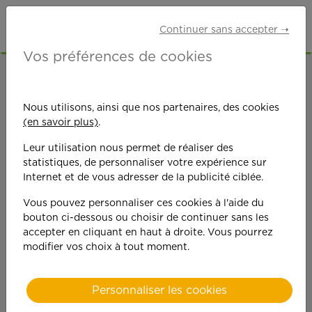
Continuer sans accepter ➝
Vos préférences de cookies
ACCUEIL
OFFRES D'EMPLOI
JARDINAGE
ISÈRE (38)
Nous utilisons, ainsi que nos partenaires, des cookies
(en savoir plus)
.
Leur utilisation nous permet de réaliser des
statistiques, de personnaliser votre expérience sur
Internet et de vous adresser de la publicité ciblée.
Vous pouvez personnaliser ces cookies à l'aide du
On est toujours plus
bouton ci-dessous ou choisir de continuer sans les
accepter en cliquant en haut à droite. Vous pourrez
performant
modifier vos choix à tout moment.
quand on y met du
Personnaliser les cookies
cœ
ur !