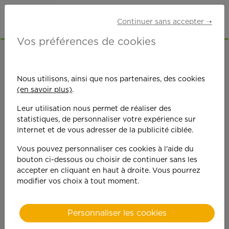
Continuer sans accepter ➝
Vos préférences de cookies
ACCUEIL
OFFRES D'EMPLOI
JARDINAGE
OISE (60)
Nous utilisons, ainsi que nos partenaires, des cookies
(en savoir plus)
.
Leur utilisation nous permet de réaliser des
statistiques, de personnaliser votre expérience sur
Internet et de vous adresser de la publicité ciblée.
Vous pouvez personnaliser ces cookies à l'aide du
On est toujours plus
bouton ci-dessous ou choisir de continuer sans les
accepter en cliquant en haut à droite. Vous pourrez
performant
modifier vos choix à tout moment.
quand on y met du
Personnaliser les cookies
cœ
ur !