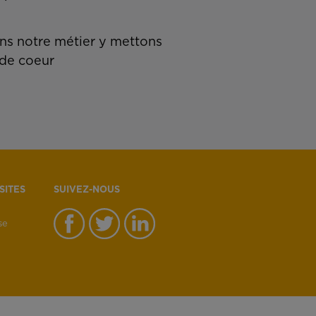
s notre métier y mettons
de coeur
SITES
SUIVEZ-NOUS
se