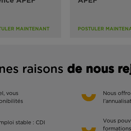
ence APEF
APEF
TULER MAINTENANT
POSTULER MAINTEN
nes rais
ons
de n
ous re
l, vous
Nous offro
onibilités
l’annualisa
Vous pouve
ploi stable : CDI
formations