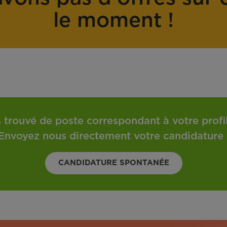
o
t
le moment !
n
r
t
a
r
v
a
a
t
i
l
 trouvé de poste correspondant à votre profil 
Envoyez nous directement votre candidature 
CANDIDATURE SPONTANÉE