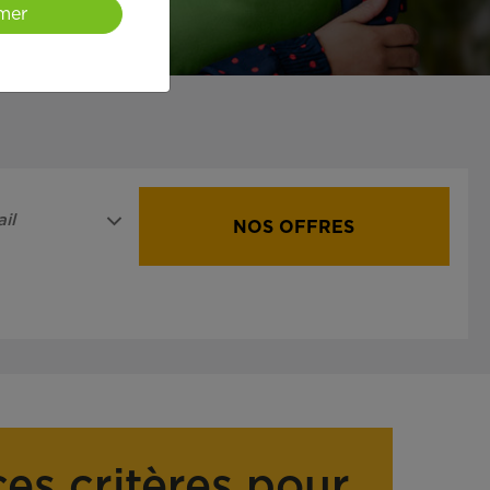
mer
il
NOS OFFRES
ces critères pour