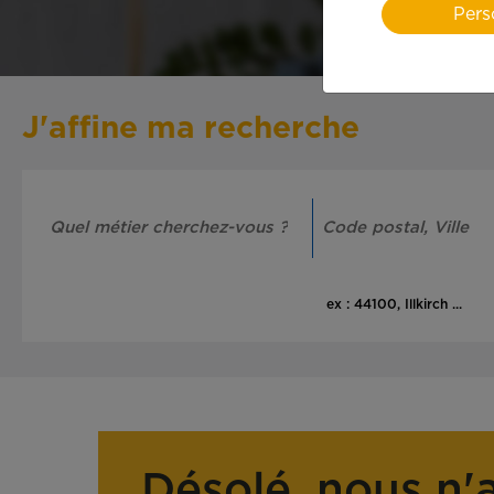
Pers
J'affine ma recherche
ex : 44100, Illkirch ...
Désolé, nous n'a