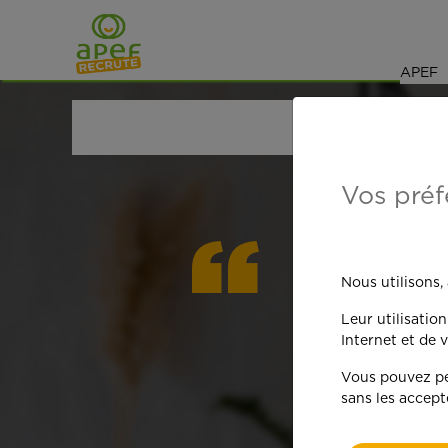
Navigation
Saut au contenu
APEF
ACCUEIL
OFFRES D'EMPLOI
JARDINAGE
VAL-
Vos préf
On est
Nous utilisons,
Leur utilisatio
qua
Internet et de v
Vous pouvez per
sans les accept