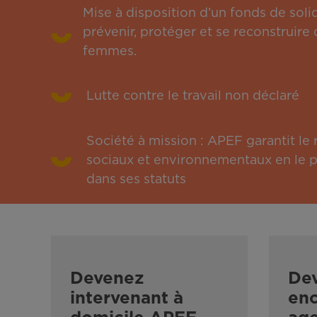
Mise à disposition d’un fonds de solid
prévenir, protéger et se reconstruire 
femmes.
Lutte contre le travail non déclaré
Société à mission : APEF garantit l
sociaux et environnementaux en le pu
dans ses statuts
Devenez
De
intervenant à
enc