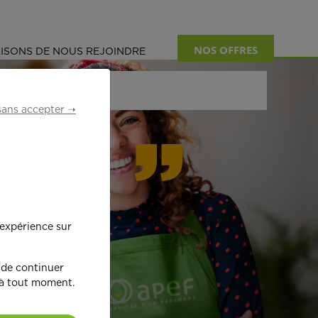
NOS OFFRES
ISONS DE NOUS REJOINDRE
sans accepter ➝
formant
 expérience sur
œ
ur !
 de continuer
 à tout moment.