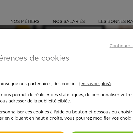
NOS MÉTIERS
NOS SALARIÉS
LES BONNES RA
D'OISE (95)
Continuer 
érences de cookies
 toujours plus per
 ainsi que nos partenaires, des cookies
(en savoir plus)
.
n nous permet de réaliser des statistiques, de personnaliser votre
nd on y met du c
ous adresser de la publicité ciblée.
sonnaliser ces cookies à l'aide du bouton ci-dessous ou choisir
er en cliquant en haut à droite. Vous pourrez modifier vos choix