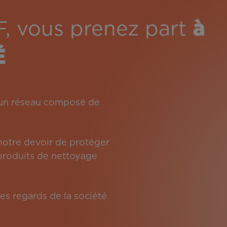
F, vous prenez part
à
É
: un réseau composé de
 notre devoir de protéger
s produits de nettoyage
es regards de la société