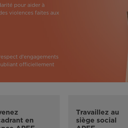
arité pour aider à
des violences faites aux
e respect d'engagements
bliant officiellement
venez
Travaillez au
adrant en
siège social