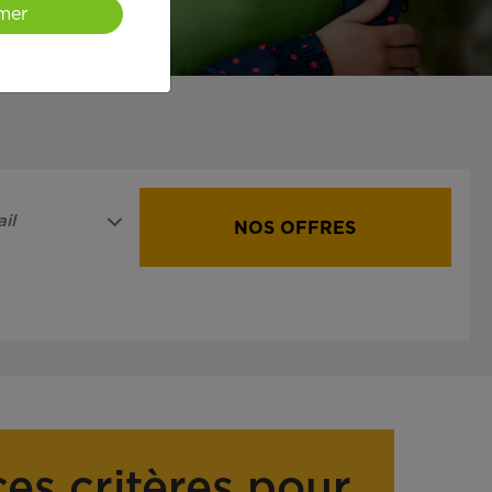
mer
il
NOS OFFRES
ces critères pour