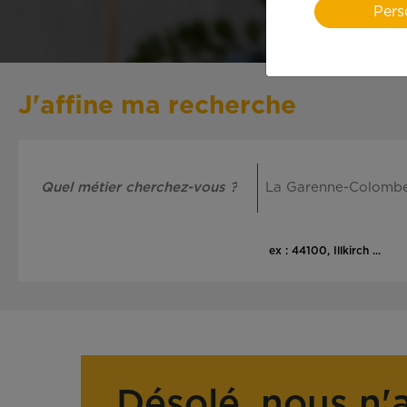
Pers
J'affine ma recherche
ex : 44100, Illkirch ...
Désolé, nous n'a