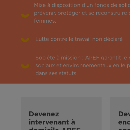
Mise à disposition d’un fonds de solid
prévenir, protéger et se reconstruire 
femmes.
Lutte contre le travail non déclaré
Société à mission : APEF garantit l
sociaux et environnementaux en le pu
dans ses statuts
Devenez
De
intervenant à
enc