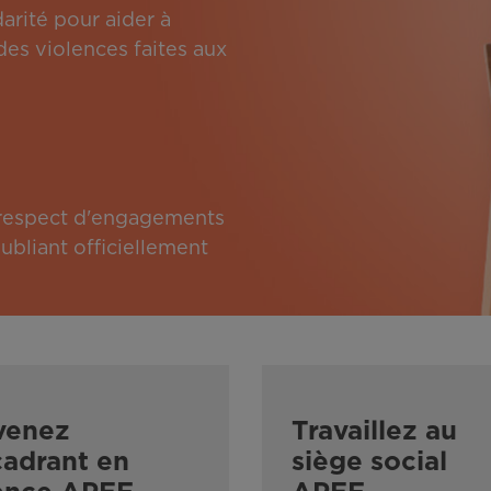
arité pour aider à
des violences faites aux
e respect d'engagements
bliant officiellement
venez
Travaillez au
adrant en
siège social