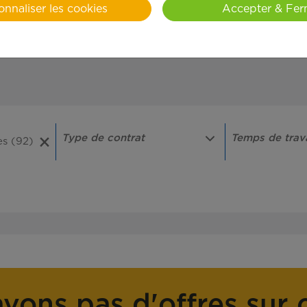
onnaliser les cookies
Accepter & Fer
T
T
Type de contrat
Temps de trava
y
e
p
m
e
p
d
s
e
d
c
e
vons pas d'offres sur 