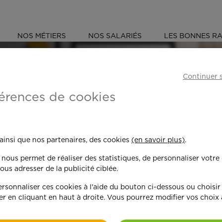
NOS MÉTIERS
NOS SALARIÉS
LES BONNES RA
TS-DE-SEINE (92)
LA GARENNE-COLOMBES
Continuer 
érences de cookies
 toujours plus per
 ainsi que nos partenaires, des cookies
(en savoir plus)
.
n nous permet de réaliser des statistiques, de personnaliser votre
nd on y met du c
ous adresser de la publicité ciblée.
sonnaliser ces cookies à l'aide du bouton ci-dessous ou choisir
er en cliquant en haut à droite. Vous pourrez modifier vos choix