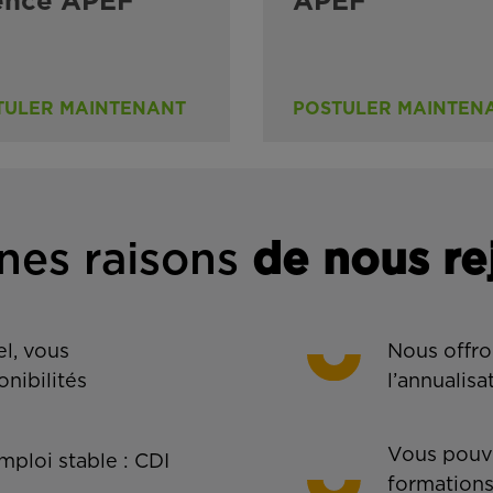
ence APEF
APEF
TULER MAINTENANT
POSTULER MAINTEN
nes rais
ons
de n
ous re
l, vous
Nous offro
onibilités
l’annualisa
Vous pouve
ploi stable : CDI
formations