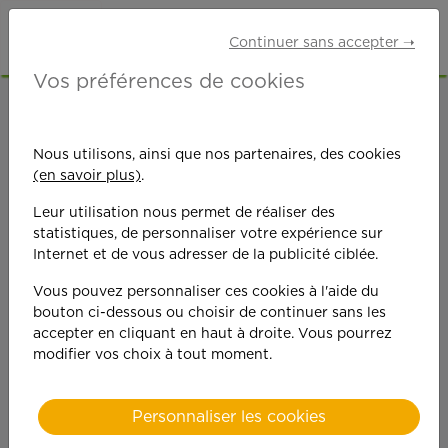
Continuer sans accepter ➝
Vos préférences de cookies
ACCUEIL
OFFRES D'EMPLOI
MÉNAGE
ALPES-MARITIMES (06)
Nous utilisons, ainsi que nos partenaires, des cookies
(en savoir plus)
.
Leur utilisation nous permet de réaliser des
statistiques, de personnaliser votre expérience sur
Internet et de vous adresser de la publicité ciblée.
Vous pouvez personnaliser ces cookies à l'aide du
On est toujours plus
bouton ci-dessous ou choisir de continuer sans les
accepter en cliquant en haut à droite. Vous pourrez
performant
modifier vos choix à tout moment.
quand on y met du
Personnaliser les cookies
cœ
ur !