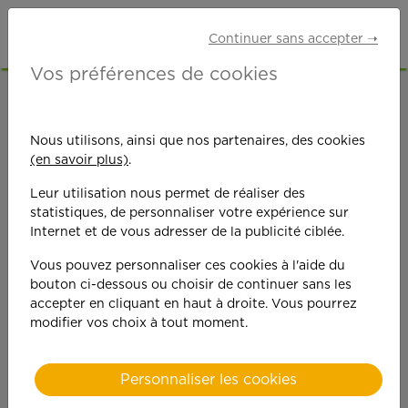
Continuer sans accepter ➝
Vos préférences de cookies
ACCUEIL
OFFRES D'EMPLOI
MÉNAGE
AUBE (10)
Nous utilisons, ainsi que nos partenaires, des cookies
(en savoir plus)
.
Leur utilisation nous permet de réaliser des
statistiques, de personnaliser votre expérience sur
Internet et de vous adresser de la publicité ciblée.
Vous pouvez personnaliser ces cookies à l'aide du
On est toujours plus
bouton ci-dessous ou choisir de continuer sans les
accepter en cliquant en haut à droite. Vous pourrez
performant
modifier vos choix à tout moment.
quand on y met du
Personnaliser les cookies
cœ
ur !