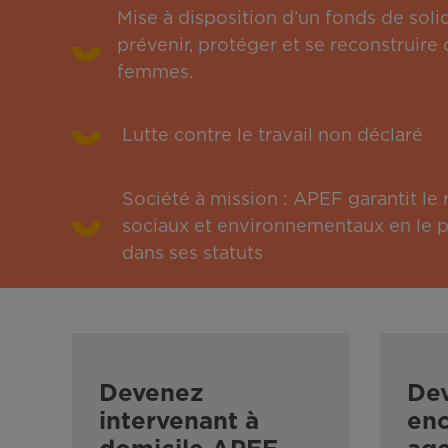
Mise à disposition d’un fonds de solid
prévenir, protéger et se reconstruire 
femmes.
Lutte contre le travail non déclaré
Société à mission : APEF garantit l
sociaux et environnementaux en le pu
dans ses statuts
Devenez
De
intervenant à
enc