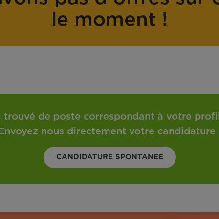
o
t
le moment !
n
r
t
a
r
v
a
a
t
i
l
 trouvé de poste correspondant à votre profil 
Envoyez nous directement votre candidature 
CANDIDATURE SPONTANÉE