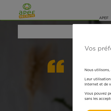
Navigation
Saut au contenu
APEF
ACCUEIL
OFFRES D'EMPLOI
MÉNAGE
CÔTE-D'
Vos préf
On est
Nous utilisons,
Leur utilisatio
qua
Internet et de v
Vous pouvez per
sans les accept