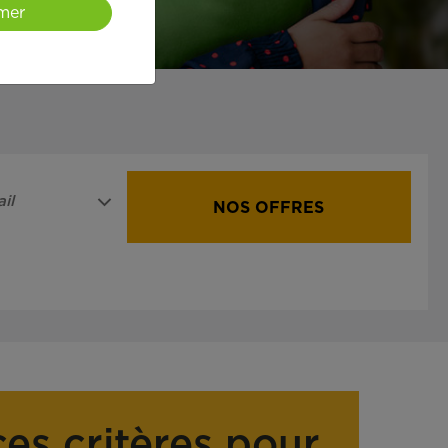
mer
il
NOS OFFRES
ces critères pour