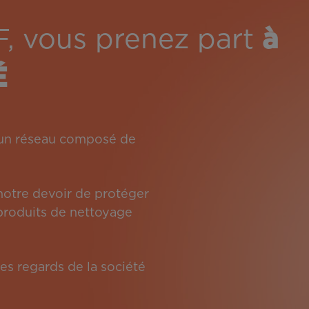
F, vous prenez part
à
É
: un réseau composé de
 notre devoir de protéger
s produits de nettoyage
es regards de la société