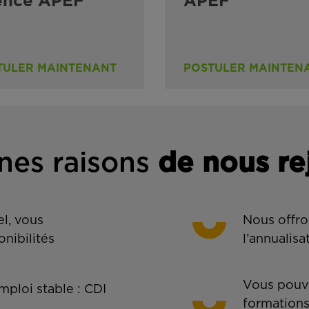
ence APEF
APEF
TULER MAINTENANT
POSTULER MAINTEN
nes rais
ons
de n
ous re
l, vous
Nous offro
onibilités
l’annualisa
Vous pouve
ploi stable : CDI
formations