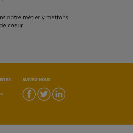
s notre métier y mettons
de coeur
SITES
SUIVEZ-NOUS
se