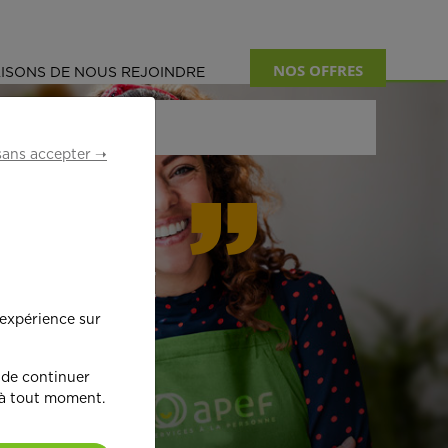
NOS OFFRES
ISONS DE NOUS REJOINDRE
sans accepter ➝
formant
 expérience sur
œ
ur !
 de continuer
 à tout moment.