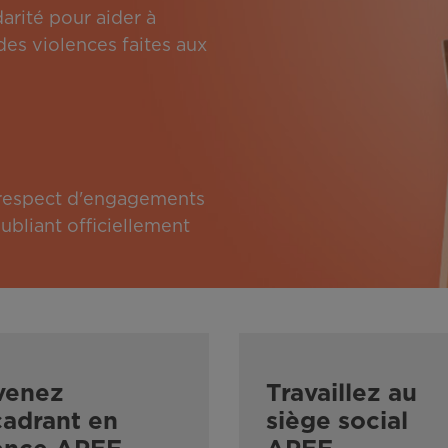
arité pour aider à
des violences faites aux
e respect d'engagements
bliant officiellement
venez
Travaillez au
adrant en
siège social