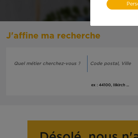
Pers
J'affine ma recherche
ex : 44100, Illkirch ...
Désolé, nous n'a