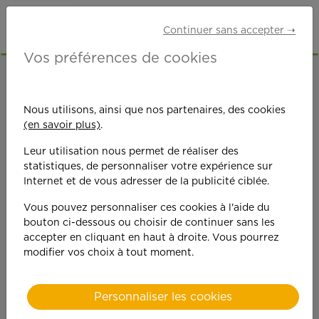
Continuer sans accepter ➝
Vos préférences de cookies
ACCUEIL
OFFRES D'EMPLOI
MÉNAGE
CREUSE (23)
Nous utilisons, ainsi que nos partenaires, des cookies
(en savoir plus)
.
Leur utilisation nous permet de réaliser des
statistiques, de personnaliser votre expérience sur
Internet et de vous adresser de la publicité ciblée.
Vous pouvez personnaliser ces cookies à l'aide du
On est toujours plus
bouton ci-dessous ou choisir de continuer sans les
accepter en cliquant en haut à droite. Vous pourrez
performant
modifier vos choix à tout moment.
quand on y met du
Personnaliser les cookies
cœ
ur !