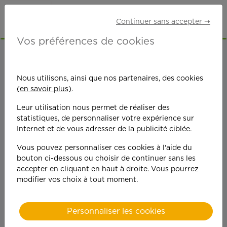
Continuer sans accepter ➝
Vos préférences de cookies
ACCUEIL
OFFRES D'EMPLOI
MÉNAGE
DRÔME (26)
Nous utilisons, ainsi que nos partenaires, des cookies
(en savoir plus)
.
Leur utilisation nous permet de réaliser des
statistiques, de personnaliser votre expérience sur
Internet et de vous adresser de la publicité ciblée.
Vous pouvez personnaliser ces cookies à l'aide du
On est toujours plus
bouton ci-dessous ou choisir de continuer sans les
accepter en cliquant en haut à droite. Vous pourrez
performant
modifier vos choix à tout moment.
quand on y met du
Personnaliser les cookies
cœ
ur !