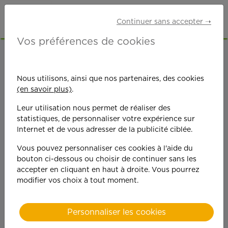
Continuer sans accepter ➝
Vos préférences de cookies
ACCUEIL
OFFRES D'EMPLOI
MÉNAGE
GIRONDE (33)
Nous utilisons, ainsi que nos partenaires, des cookies
(en savoir plus)
.
Leur utilisation nous permet de réaliser des
statistiques, de personnaliser votre expérience sur
Internet et de vous adresser de la publicité ciblée.
Vous pouvez personnaliser ces cookies à l'aide du
On est toujours plus
bouton ci-dessous ou choisir de continuer sans les
accepter en cliquant en haut à droite. Vous pourrez
performant
modifier vos choix à tout moment.
quand on y met du
Personnaliser les cookies
cœ
ur !