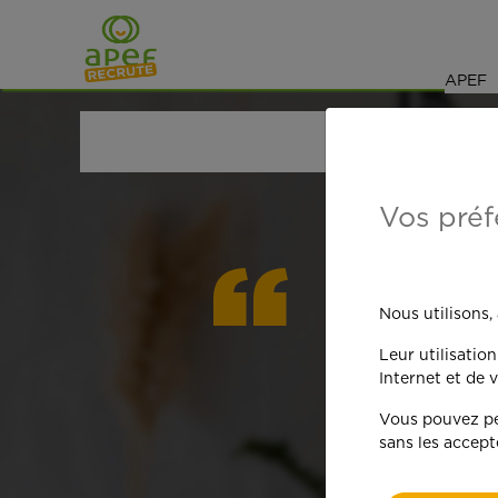
Navigation
Saut au contenu
APEF
ACCUEIL
OFFRES D'EMPLOI
MÉNAGE
LOIRET 
Vos préf
On est
Nous utilisons,
Leur utilisatio
qua
Internet et de v
Vous pouvez per
sans les accept