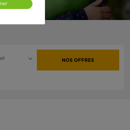
mer
il
NOS OFFRES