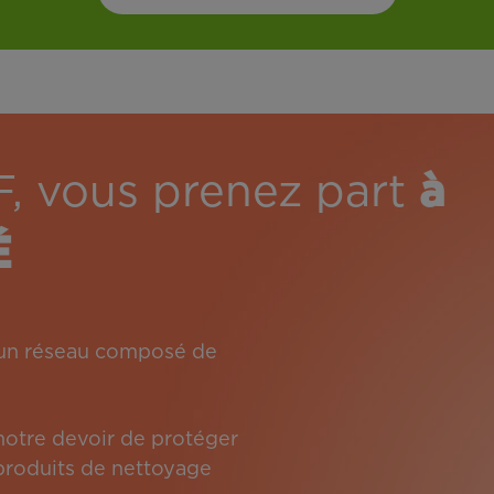
F, vous prenez part
à
É
: un réseau composé de
 notre devoir de protéger
s produits de nettoyage