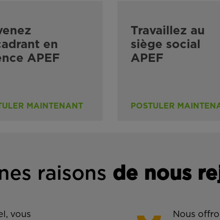
venez
Travaillez au
adrant en
siège social
ence APEF
APEF
TULER MAINTENANT
POSTULER MAINTEN
nes rais
ons
de n
ous re
l, vous
Nous offro