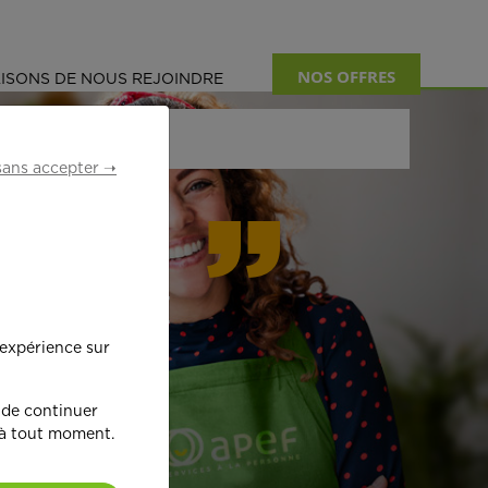
NOS OFFRES
ISONS DE NOUS REJOINDRE
sans accepter ➝
formant
 expérience sur
œ
ur !
 de continuer
 à tout moment.