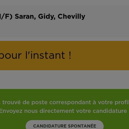
o
t
n
r
/F) Saran, Gidy, Chevilly
t
a
r
v
a
a
t
i
our l'instant !
l
 trouvé de poste correspondant à votre profil 
Envoyez nous directement votre candidature 
CANDIDATURE SPONTANÉE