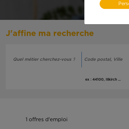
Pers
J'affine ma recherche
ex : 44100, Illkirch ...
1
offres d'emploi