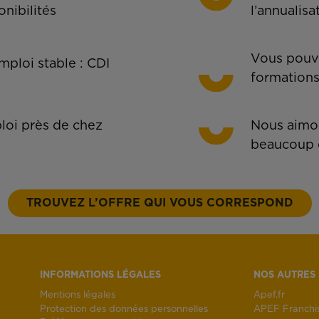
onibilités
l’annualisa
Vous pouve
ploi stable : CDI
formations
oi près de chez
Nous aimon
beaucoup 
TROUVEZ L’OFFRE QUI VOUS CORRESPOND
INFORMATIONS LÉGALES
NOS AUTRES 
Mentions légales
Apef.fr
Protection des données personnelles
APEF Franchi