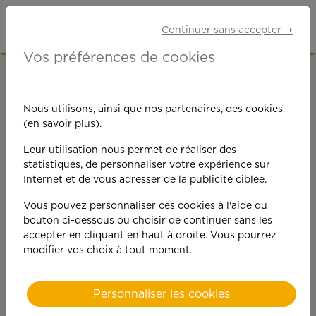
Continuer sans accepter ➝
Vos préférences de cookies
ACCUEIL
OFFRES D'EMPLOI
MÉNAGE
PAS-DE-CALAIS (62)
Nous utilisons, ainsi que nos partenaires, des cookies
(en savoir plus)
.
Leur utilisation nous permet de réaliser des
statistiques, de personnaliser votre expérience sur
Internet et de vous adresser de la publicité ciblée.
Vous pouvez personnaliser ces cookies à l'aide du
On est toujours plus
bouton ci-dessous ou choisir de continuer sans les
accepter en cliquant en haut à droite. Vous pourrez
performant
modifier vos choix à tout moment.
quand on y met du
Personnaliser les cookies
cœ
ur !