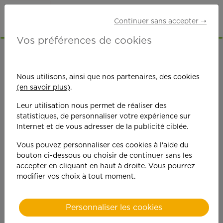
Continuer sans accepter ➝
Vos préférences de cookies
ACCUEIL
OFFRES D'EMPLOI
MÉNAGE
VAL-D'OISE (95)
Nous utilisons, ainsi que nos partenaires, des cookies
(en savoir plus)
.
Leur utilisation nous permet de réaliser des
statistiques, de personnaliser votre expérience sur
Internet et de vous adresser de la publicité ciblée.
Vous pouvez personnaliser ces cookies à l'aide du
On est toujours plus
bouton ci-dessous ou choisir de continuer sans les
accepter en cliquant en haut à droite. Vous pourrez
performant
modifier vos choix à tout moment.
quand on y met du
Personnaliser les cookies
cœ
ur !