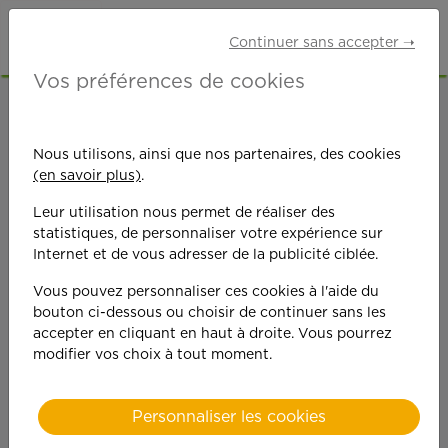
Continuer sans accepter ➝
Vos préférences de cookies
ACCUEIL
OFFRES D'EMPLOI
MÉNAGE
MAINE-ET-LOIRE (49)
BEAUPRÉAU-EN-MAUGES
Nous utilisons, ainsi que nos partenaires, des cookies
(en savoir plus)
.
Leur utilisation nous permet de réaliser des
statistiques, de personnaliser votre expérience sur
Internet et de vous adresser de la publicité ciblée.
Vous pouvez personnaliser ces cookies à l'aide du
On est toujours plus
bouton ci-dessous ou choisir de continuer sans les
accepter en cliquant en haut à droite. Vous pourrez
performant
modifier vos choix à tout moment.
quand on y met du
Personnaliser les cookies
cœ
ur !