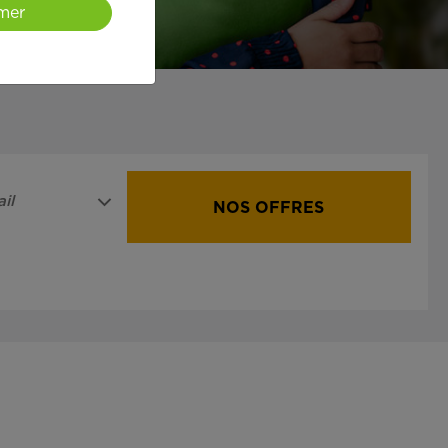
mer
il
NOS OFFRES