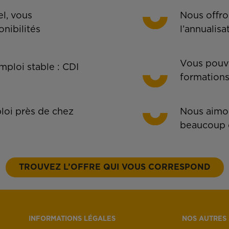
l, vous
Nous offro
onibilités
l’annualisa
Vous pouve
ploi stable : CDI
formations
oi près de chez
Nous aimon
beaucoup 
TROUVEZ L’OFFRE QUI VOUS CORRESPOND
INFORMATIONS LÉGALES
NOS AUTRES 