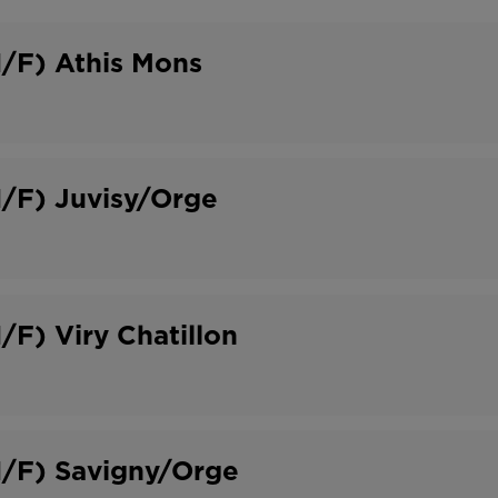
o
t
n
r
H/F) Athis Mons
t
a
r
v
a
a
H/F) Juvisy/Orge
t
i
l
/F) Viry Chatillon
H/F) Savigny/Orge