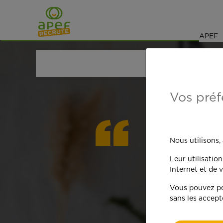
Navigation
Saut au contenu
APEF
ACCUEIL
OFFRES D'EMPLOI
MÉNAGE
ESSONN
Vos préf
On est
Nous utilisons,
Leur utilisatio
qua
Internet et de v
Vous pouvez per
sans les accept