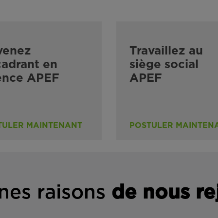
venez
Travaillez au
adrant en
siège social
ence APEF
APEF
TULER MAINTENANT
POSTULER MAINTEN
nes rais
ons
de n
ous re