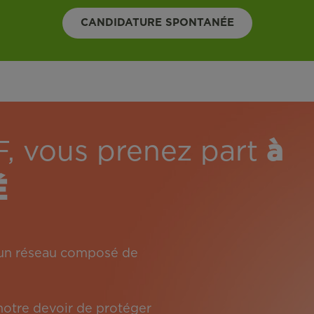
CANDIDATURE SPONTANÉE
F, vous prenez part
à
É
: un réseau composé de
 notre devoir de protéger