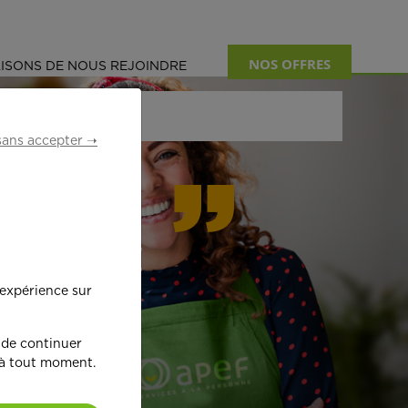
NOS OFFRES
ISONS DE NOUS REJOINDRE
sans accepter ➝
formant
 expérience sur
œ
ur !
 de continuer
 à tout moment.