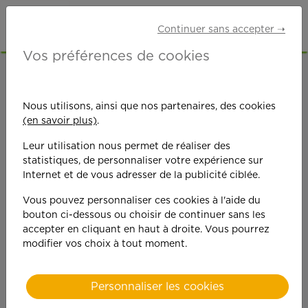
Continuer sans accepter ➝
Vos préférences de cookies
ACCUEIL
OFFRES D'EMPLOI
MÉNAGE
SEINE-ET-MARNE (77)
BUSSY-SAINT-GEORGES
Nous utilisons, ainsi que nos partenaires, des cookies
(en savoir plus)
.
Leur utilisation nous permet de réaliser des
statistiques, de personnaliser votre expérience sur
Internet et de vous adresser de la publicité ciblée.
Vous pouvez personnaliser ces cookies à l'aide du
On est toujours plus
bouton ci-dessous ou choisir de continuer sans les
accepter en cliquant en haut à droite. Vous pourrez
performant
modifier vos choix à tout moment.
quand on y met du
Personnaliser les cookies
cœ
ur !