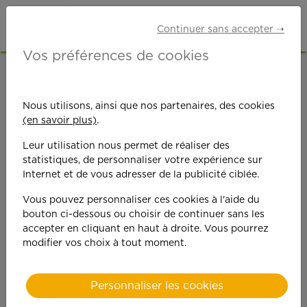
Continuer sans accepter ➝
Vos préférences de cookies
ACCUEIL
OFFRES D'EMPLOI
MÉNAGE
EURE-ET-LOIR (28)
CHARTRES
Nous utilisons, ainsi que nos partenaires, des cookies
(en savoir plus)
.
Leur utilisation nous permet de réaliser des
statistiques, de personnaliser votre expérience sur
Internet et de vous adresser de la publicité ciblée.
Vous pouvez personnaliser ces cookies à l'aide du
On est toujours plus
bouton ci-dessous ou choisir de continuer sans les
accepter en cliquant en haut à droite. Vous pourrez
performant
modifier vos choix à tout moment.
quand on y met du
Personnaliser les cookies
cœ
ur !