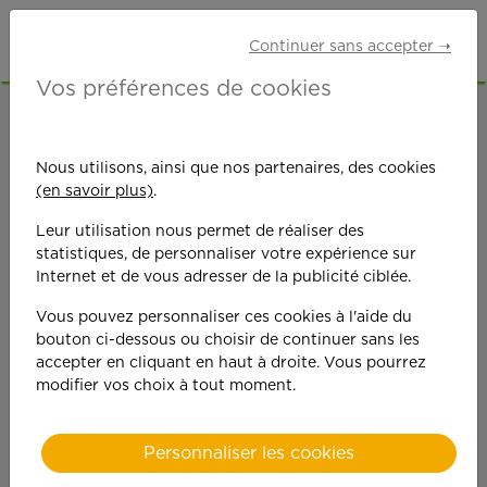
Continuer sans accepter ➝
Vos préférences de cookies
ACCUEIL
OFFRES D'EMPLOI
MÉNAGE
HAUTS-DE-SEINE (92)
CHAVILLE
Nous utilisons, ainsi que nos partenaires, des cookies
(en savoir plus)
.
Leur utilisation nous permet de réaliser des
statistiques, de personnaliser votre expérience sur
Internet et de vous adresser de la publicité ciblée.
Vous pouvez personnaliser ces cookies à l'aide du
On est toujours plus
bouton ci-dessous ou choisir de continuer sans les
accepter en cliquant en haut à droite. Vous pourrez
performant
modifier vos choix à tout moment.
quand on y met du
Personnaliser les cookies
cœ
ur !