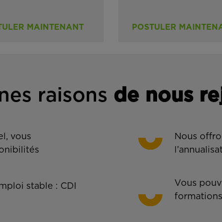
TULER MAINTENANT
POSTULER MAINTEN
nes rais
ons
de n
ous re
l, vous
Nous offro
onibilités
l’annualisa
Vous pouve
ploi stable : CDI
formations