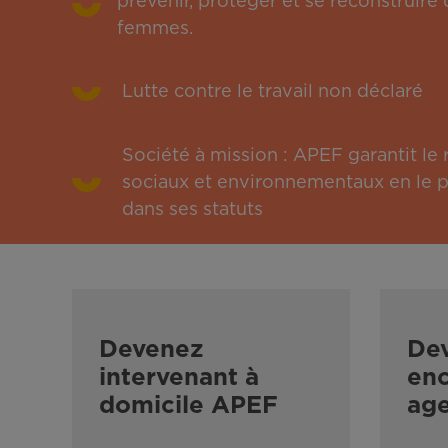
prévenir, protéger et se reconstruire 
femmes.
Lutte contre le travail non déclaré
Société à mission : APEF garantit l
sociaux et environnementaux en le pu
dans ses statuts
Devenez
De
intervenant à
enc
domicile APEF
ag