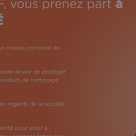
F, vous prenez part
à
É
: un réseau composé de
 notre devoir de protéger
s produits de nettoyage
es regards de la société
arité pour aider à