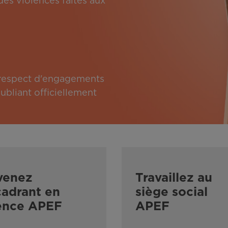
des violences faites aux
e respect d'engagements
bliant officiellement
venez
Travaillez au
adrant en
siège social
ence APEF
APEF