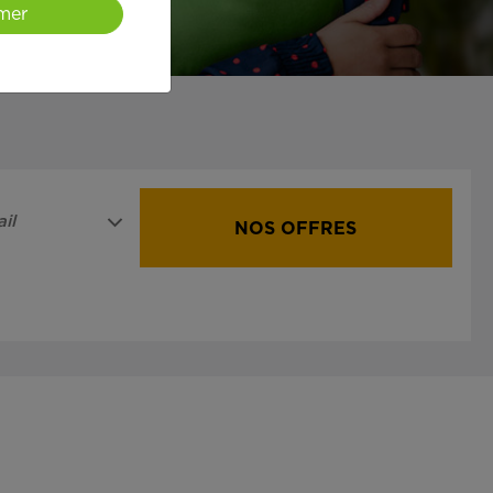
mer
il
NOS OFFRES