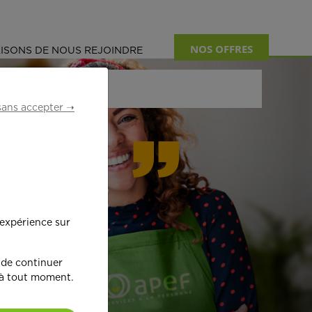
NOS OFFRES
ISONS DE NOUS REJOINDRE
sans accepter ➝
formant
 expérience sur
œ
ur !
 de continuer
 à tout moment.