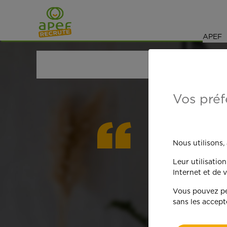
Navigation
Saut au contenu
APEF
ACCUEIL
OFFRES D'EMPLOI
MÉNAGE
ESSONN
Vos préf
On est
Nous utilisons,
Leur utilisatio
qua
Internet et de v
Vous pouvez per
sans les accept