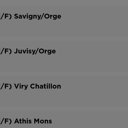
o
t
n
r
H/F) Savigny/Orge
t
a
r
v
a
a
H/F) Juvisy/Orge
t
i
l
/F) Viry Chatillon
H/F) Athis Mons