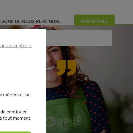
NOS OFFRES
ISONS DE NOUS REJOINDRE
sans accepter ➝
formant
 expérience sur
œ
ur !
 de continuer
 à tout moment.