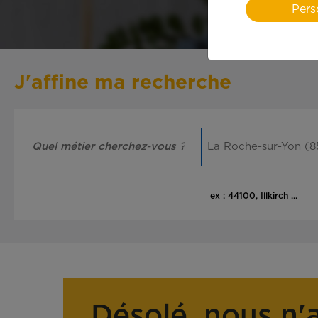
Pers
J'affine ma recherche
ex : 44100, Illkirch ...
Désolé, nous n'a