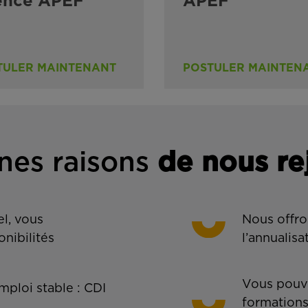
ence APEF
APEF
TULER MAINTENANT
POSTULER MAINTEN
nes rais
ons
de n
ous re
l, vous
Nous offro
onibilités
l’annualisa
Vous pouve
ploi stable : CDI
formations