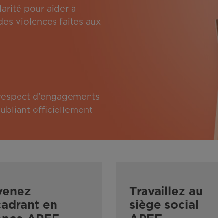
arité pour aider à
des violences faites aux
e respect d'engagements
bliant officiellement
venez
Travaillez au
adrant en
siège social