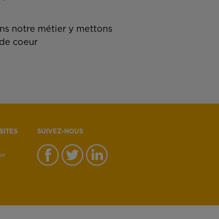
s notre métier y mettons
de coeur
SITES
SUIVEZ-NOUS
se