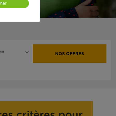
mer
il
NOS OFFRES
ces critères pour