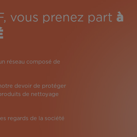
F, vous prenez part
à
É
: un réseau composé de
 notre devoir de protéger
s produits de nettoyage
es regards de la société