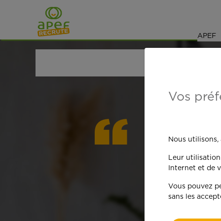
Navigation
Saut au contenu
APEF
ACCUEIL
OFFRES D'EMPLOI
MÉNAGE
VENDÉE
Vos préf
On est
Nous utilisons,
Leur utilisatio
qua
Internet et de v
Vous pouvez per
sans les accept