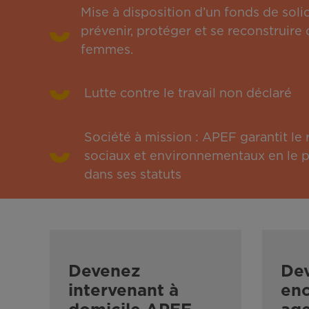
Mise à disposition d’un fonds de solid
prévenir, protéger et se reconstruire 
femmes.
Lutte contre le travail non déclaré
Société à mission : APEF garantit l
sociaux et environnementaux en le pu
dans ses statuts
Devenez
De
intervenant à
enc