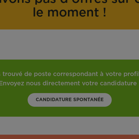
o
t
le moment !
n
r
t
a
r
v
a
a
t
i
l
 trouvé de poste correspondant à votre profil 
Envoyez nous directement votre candidature 
CANDIDATURE SPONTANÉE