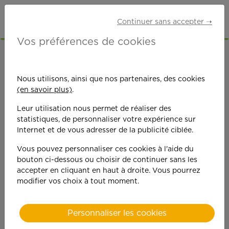
Continuer sans accepter ➝
Vos préférences de cookies
ACCUEIL
OFFRES D'EMPLOI
MÉNAGE
SEINE-MARITIME (76)
LE GRAND-QUEVILLY
Nous utilisons, ainsi que nos partenaires, des cookies
(en savoir plus)
.
Leur utilisation nous permet de réaliser des
statistiques, de personnaliser votre expérience sur
Internet et de vous adresser de la publicité ciblée.
Vous pouvez personnaliser ces cookies à l'aide du
On est toujours plus
bouton ci-dessous ou choisir de continuer sans les
accepter en cliquant en haut à droite. Vous pourrez
performant
modifier vos choix à tout moment.
quand on y met du
Personnaliser les cookies
cœ
ur !