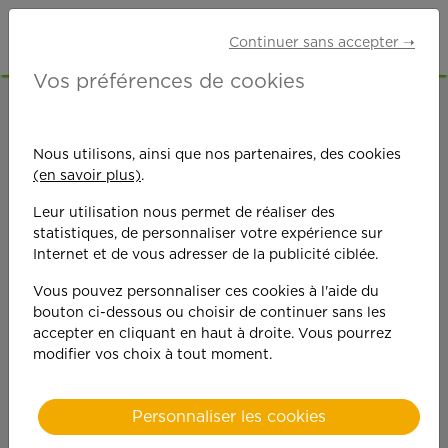
Continuer sans accepter ➝
Vos préférences de cookies
ACCUEIL
OFFRES D'EMPLOI
MÉNAGE
MORBIHAN (56)
LORIENT
Nous utilisons, ainsi que nos partenaires, des cookies
(en savoir plus)
.
Leur utilisation nous permet de réaliser des
statistiques, de personnaliser votre expérience sur
Internet et de vous adresser de la publicité ciblée.
Vous pouvez personnaliser ces cookies à l'aide du
On est toujours plus
bouton ci-dessous ou choisir de continuer sans les
accepter en cliquant en haut à droite. Vous pourrez
performant
modifier vos choix à tout moment.
quand on y met du
Personnaliser les cookies
cœ
ur !