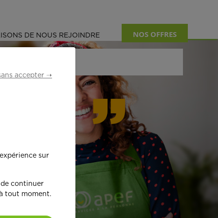
NOS OFFRES
ISONS DE NOUS REJOINDRE
sans accepter ➝
formant
 expérience sur
œ
ur !
 de continuer
 à tout moment.