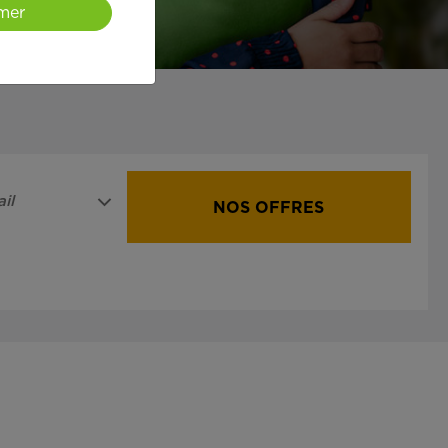
mer
il
NOS OFFRES