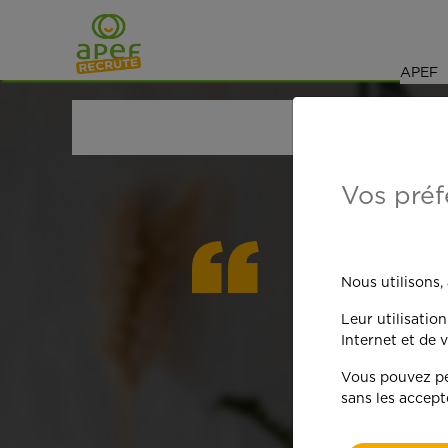
Navigation
Saut au contenu
APEF
ACCUEIL
OFFRES D'EMPLOI
MÉNAGE
NORD (
Vos préf
On est
Nous utilisons,
Leur utilisatio
qua
Internet et de v
Vous pouvez per
sans les accept