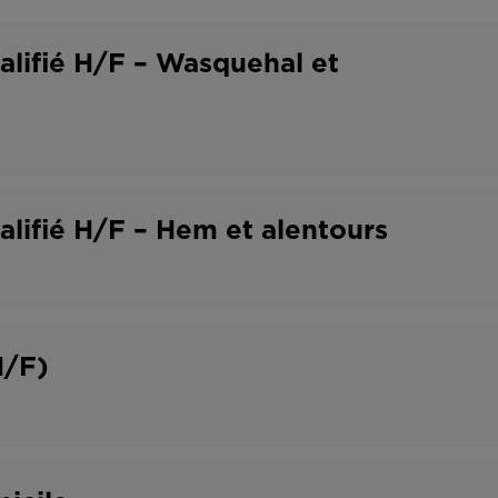
o
t
n
r
lifié H/F – Wasquehal et
t
a
r
v
a
a
t
i
lifié H/F – Hem et alentours
l
H/F)