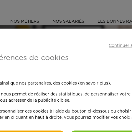
NOS MÉTIERS
NOS SALARIÉS
LES BONNES RA
59)
MARCQ-EN-BARŒUL
Continuer 
érences de cookies
 toujours plus per
 ainsi que nos partenaires, des cookies
(en savoir plus)
.
n nous permet de réaliser des statistiques, de personnaliser votre
nd on y met du c
ous adresser de la publicité ciblée.
sonnaliser ces cookies à l'aide du bouton ci-dessous ou choisir
er en cliquant en haut à droite. Vous pourrez modifier vos choix