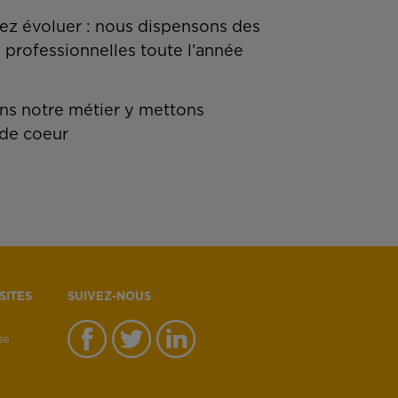
z évoluer : nous dispensons des
 professionnelles toute l’année
s notre métier y mettons
de coeur
SITES
SUIVEZ-NOUS
se