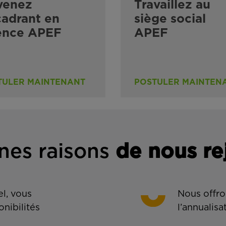
venez
Travaillez au
adrant en
siège social
ence APEF
APEF
TULER MAINTENANT
POSTULER MAINTEN
nes rais
ons
de n
ous re
l, vous
Nous offro
onibilités
l’annualisa