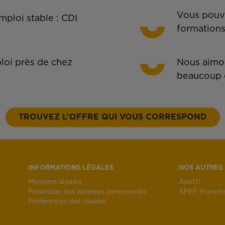
Vous pouve
ploi stable : CDI
formations
oi près de chez
Nous aimon
beaucoup 
TROUVEZ L’OFFRE QUI VOUS CORRESPOND
INFORMATIONS LÉGALES
NOS AUTRES 
Mentions légales
Apef.fr
Protection des données personnelles
APEF Franchi
Préférences des cookies