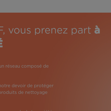
F, vous prenez part
à
É
: un réseau composé de
 notre devoir de protéger
s produits de nettoyage