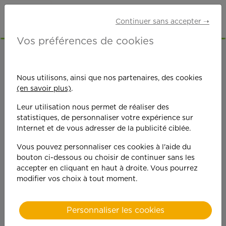
Continuer sans accepter ➝
Vos préférences de cookies
ACCUEIL
OFFRES D'EMPLOI
ETUDIANTS
ISÈRE (38)
Nous utilisons, ainsi que nos partenaires, des cookies
(en savoir plus)
.
Leur utilisation nous permet de réaliser des
statistiques, de personnaliser votre expérience sur
Internet et de vous adresser de la publicité ciblée.
Vous pouvez personnaliser ces cookies à l'aide du
On est toujours plus
bouton ci-dessous ou choisir de continuer sans les
accepter en cliquant en haut à droite. Vous pourrez
performant
modifier vos choix à tout moment.
quand on y met du
Personnaliser les cookies
cœ
ur !