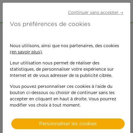
Continuer sans accepter ➝
Vos préférences de cookies
ACCUEIL
OFFRES D'EMPLOI
ETUDIANTS
NORD (59)
Nous utilisons, ainsi que nos partenaires, des cookies
(en savoir plus)
.
Leur utilisation nous permet de réaliser des
statistiques, de personnaliser votre expérience sur
Internet et de vous adresser de la publicité ciblée.
Vous pouvez personnaliser ces cookies à l'aide du
On est toujours plus
bouton ci-dessous ou choisir de continuer sans les
accepter en cliquant en haut à droite. Vous pourrez
performant
modifier vos choix à tout moment.
quand on y met du
Personnaliser les cookies
cœ
ur !