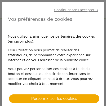
Continuer sans accepter ➝
Vos préférences de cookies
ACCUEIL
OFFRES D'EMPLOI
ETUDIANTS
TARN (81)
Nous utilisons, ainsi que nos partenaires, des cookies
(en savoir plus)
.
Leur utilisation nous permet de réaliser des
statistiques, de personnaliser votre expérience sur
Internet et de vous adresser de la publicité ciblée.
Vous pouvez personnaliser ces cookies à l'aide du
On est toujours plus
bouton ci-dessous ou choisir de continuer sans les
accepter en cliquant en haut à droite. Vous pourrez
performant
modifier vos choix à tout moment.
quand on y met du
Personnaliser les cookies
cœ
ur !