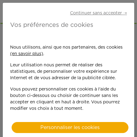
Continuer sans accepter ➝
Vos préférences de cookies
ACCUEIL
OFFRES D'EMPLOI
ETUDIANTS
VAL-D'OISE (95)
Nous utilisons, ainsi que nos partenaires, des cookies
(en savoir plus)
.
Leur utilisation nous permet de réaliser des
statistiques, de personnaliser votre expérience sur
Internet et de vous adresser de la publicité ciblée.
Vous pouvez personnaliser ces cookies à l'aide du
On est toujours plus
bouton ci-dessous ou choisir de continuer sans les
accepter en cliquant en haut à droite. Vous pourrez
performant
modifier vos choix à tout moment.
quand on y met du
Personnaliser les cookies
cœ
ur !