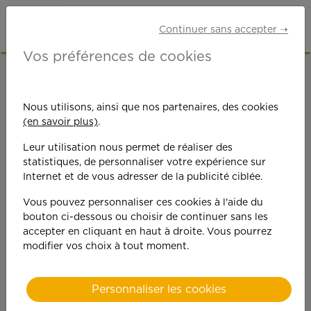
Continuer sans accepter ➝
Vos préférences de cookies
ACCUEIL
OFFRES D'EMPLOI
ETUDIANTS
VAL-DE-MARNE (94)
ARCUEIL
Nous utilisons, ainsi que nos partenaires, des cookies
(en savoir plus)
.
Leur utilisation nous permet de réaliser des
statistiques, de personnaliser votre expérience sur
Internet et de vous adresser de la publicité ciblée.
Vous pouvez personnaliser ces cookies à l'aide du
On est toujours plus
bouton ci-dessous ou choisir de continuer sans les
accepter en cliquant en haut à droite. Vous pourrez
performant
modifier vos choix à tout moment.
quand on y met du
Personnaliser les cookies
cœ
ur !