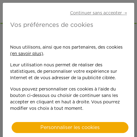
Continuer sans accepter ➝
Vos préférences de cookies
ACCUEIL
OFFRES D'EMPLOI
ETUDIANTS
SEINE-SAINT-DENIS (93)
BOBIGNY
Nous utilisons, ainsi que nos partenaires, des cookies
(en savoir plus)
.
Leur utilisation nous permet de réaliser des
statistiques, de personnaliser votre expérience sur
Internet et de vous adresser de la publicité ciblée.
Vous pouvez personnaliser ces cookies à l'aide du
On est toujours plus
bouton ci-dessous ou choisir de continuer sans les
accepter en cliquant en haut à droite. Vous pourrez
performant
modifier vos choix à tout moment.
quand on y met du
Personnaliser les cookies
cœ
ur !