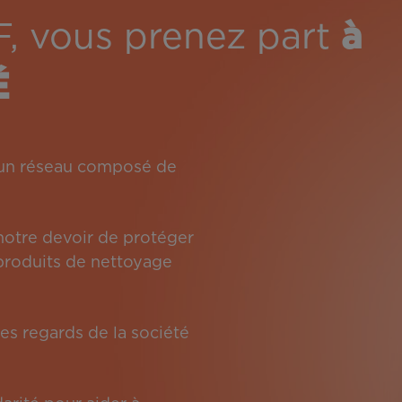
F, vous prenez part
à
É
: un réseau composé de
 notre devoir de protéger
s produits de nettoyage
es regards de la société