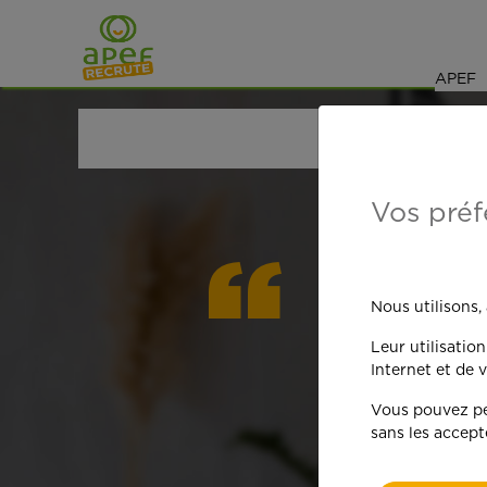
Navigation
Saut au contenu
APEF
ACCUEIL
OFFRES D'EMPLOI
ETUDIANTS
ESSO
Vos préf
On est
Nous utilisons,
Leur utilisatio
qua
Internet et de v
Vous pouvez per
sans les accept