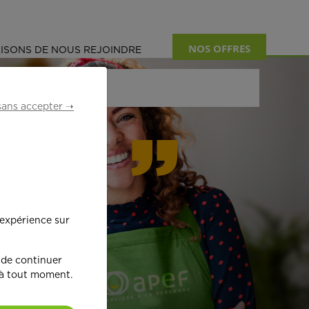
NOS OFFRES
ISONS DE NOUS REJOINDRE
sans accepter ➝
formant
 expérience sur
œ
ur !
 de continuer
 à tout moment.