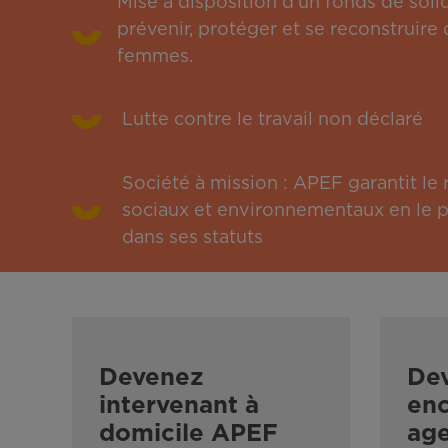
Mise à disposition d’un fonds de solid
prévenir, protéger et se reconstruire 
femmes.
Lutte contre le travail non déclaré
Société à mission : APEF garantit l
sociaux et environnementaux en le pu
dans ses statuts
Devenez
De
intervenant à
enc
domicile APEF
ag