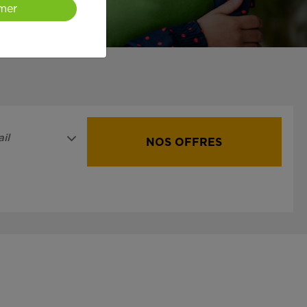
mer
il
NOS OFFRES