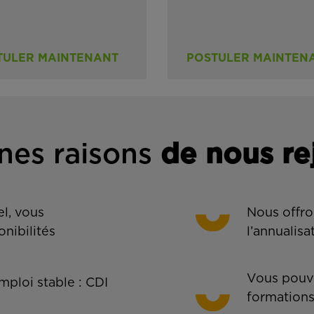
TULER MAINTENANT
POSTULER MAINTEN
nes rais
ons
de n
ous re
l, vous
Nous offro
onibilités
l’annualisa
Vous pouve
ploi stable : CDI
formations