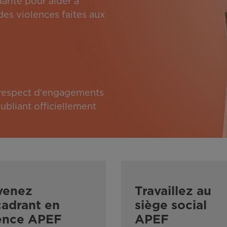
arité pour aider à
des violences faites aux
e respect d'engagements
bliant officiellement
venez
Travaillez au
adrant en
siège social
ence APEF
APEF