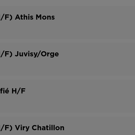
o
t
n
r
H/F) Athis Mons
t
a
r
v
a
a
H/F) Juvisy/Orge
t
i
l
ifié H/F
/F) Viry Chatillon