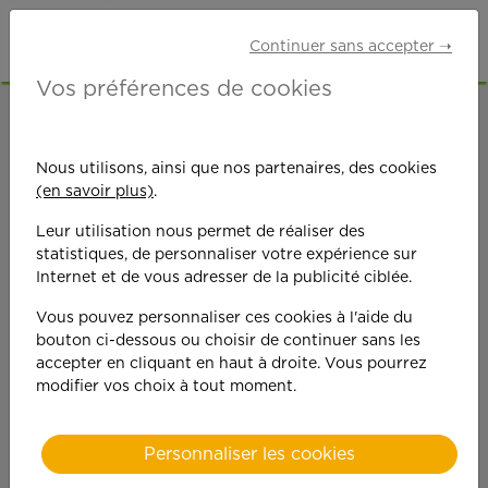
Continuer sans accepter ➝
Vos préférences de cookies
ACCUEIL
OFFRES D'EMPLOI
ETUDIANTS
HAUTS-DE-SEINE (92)
FONTENAY-AUX-ROSES
Nous utilisons, ainsi que nos partenaires, des cookies
(en savoir plus)
.
Leur utilisation nous permet de réaliser des
statistiques, de personnaliser votre expérience sur
Internet et de vous adresser de la publicité ciblée.
Vous pouvez personnaliser ces cookies à l'aide du
On est toujours plus
bouton ci-dessous ou choisir de continuer sans les
accepter en cliquant en haut à droite. Vous pourrez
performant
modifier vos choix à tout moment.
quand on y met du
Personnaliser les cookies
cœ
ur !