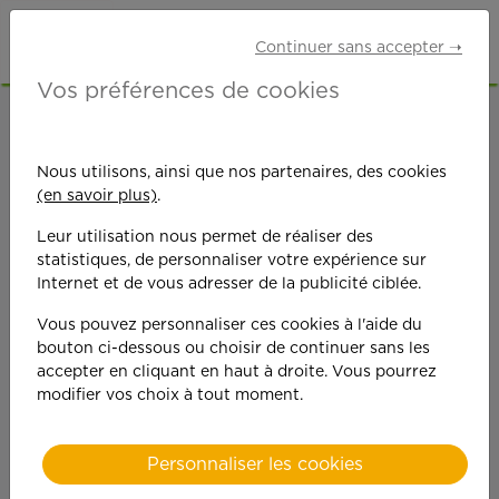
Continuer sans accepter ➝
Vos préférences de cookies
ACCUEIL
OFFRES D'EMPLOI
ETUDIANTS
BOUCHES-DU-RHÔNE (13)
GARDANNE
Nous utilisons, ainsi que nos partenaires, des cookies
(en savoir plus)
.
Leur utilisation nous permet de réaliser des
statistiques, de personnaliser votre expérience sur
Internet et de vous adresser de la publicité ciblée.
Vous pouvez personnaliser ces cookies à l'aide du
On est toujours plus
bouton ci-dessous ou choisir de continuer sans les
accepter en cliquant en haut à droite. Vous pourrez
performant
modifier vos choix à tout moment.
quand on y met du
Personnaliser les cookies
cœ
ur !