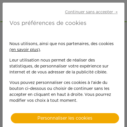
Continuer sans accepter ➝
Vos préférences de cookies
ACCUEIL
OFFRES D'EMPLOI
ETUDIANTS
INDRE-ET-LOIRE (37)
JOUÉ-LÈS-TOURS
Nous utilisons, ainsi que nos partenaires, des cookies
(en savoir plus)
.
Leur utilisation nous permet de réaliser des
statistiques, de personnaliser votre expérience sur
Internet et de vous adresser de la publicité ciblée.
Vous pouvez personnaliser ces cookies à l'aide du
On est toujours plus
bouton ci-dessous ou choisir de continuer sans les
accepter en cliquant en haut à droite. Vous pourrez
performant
modifier vos choix à tout moment.
quand on y met du
Personnaliser les cookies
cœ
ur !