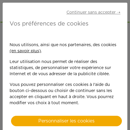
Continuer sans accepter ➝
Vos préférences de cookies
ACCUEIL
OFFRES D'EMPLOI
ETUDIANTS
MORBIHAN (56)
LANESTER
Nous utilisons, ainsi que nos partenaires, des cookies
(en savoir plus)
.
Leur utilisation nous permet de réaliser des
statistiques, de personnaliser votre expérience sur
Internet et de vous adresser de la publicité ciblée.
Vous pouvez personnaliser ces cookies à l'aide du
On est toujours plus
bouton ci-dessous ou choisir de continuer sans les
accepter en cliquant en haut à droite. Vous pourrez
performant
modifier vos choix à tout moment.
quand on y met du
Personnaliser les cookies
cœ
ur !