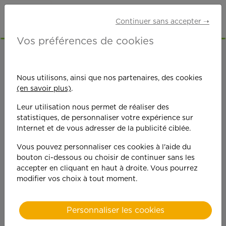
Continuer sans accepter ➝
Vos préférences de cookies
ACCUEIL
OFFRES D'EMPLOI
ETUDIANTS
SAÔNE-ET-LOIRE (71)
LE CREUSOT
Nous utilisons, ainsi que nos partenaires, des cookies
(en savoir plus)
.
Leur utilisation nous permet de réaliser des
statistiques, de personnaliser votre expérience sur
Internet et de vous adresser de la publicité ciblée.
Vous pouvez personnaliser ces cookies à l'aide du
On est toujours plus
bouton ci-dessous ou choisir de continuer sans les
accepter en cliquant en haut à droite. Vous pourrez
performant
modifier vos choix à tout moment.
quand on y met du
Personnaliser les cookies
cœ
ur !